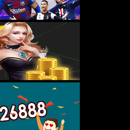
当前位置：
首页
科学研究
成果转化
正
>>
>>
>>
的智能登山服