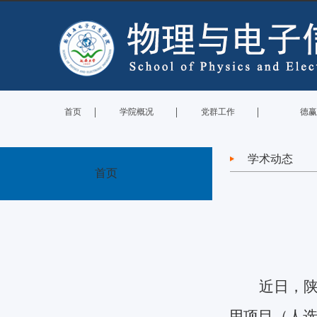
|
|
|
首页
学院概况
党群工作
德赢
学术动态
首页
近日，
用项目（人选