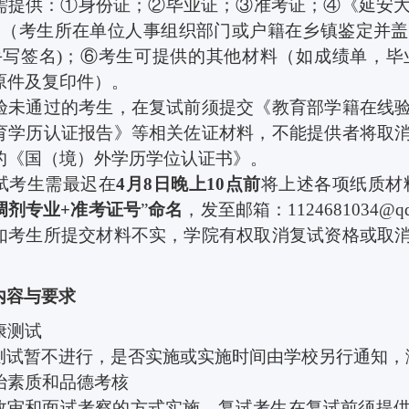
需提供：①身份证；②毕业证；③准考证；④《延安
）（考生所在单位人事组织部门或户籍在乡镇鉴定并盖
手写签名
)
；⑥考生可提供的其他材料（如成绩单，毕
原件及复印件）。
验未通过的考生，在复试前须提交《教育部学籍在线
育学历认证报告》等相关佐证材料，不能提供者将取
的《国（境）外学历学位认证书》。
试考生需最迟在
4
月
8
日晚上
10
点前
将上述各项纸质材
调剂专业
+
准考证号
”
命名
，发至邮箱：
1124681034@q
如考生所提交材料不实，学院有权取消复试资格或取
内容与要求
康测试
测试暂不进行，是否实施或实施时间由学校另行通知，
治素质和品德考核
政审和面试考察的方式实施，复试考生在复试前须提