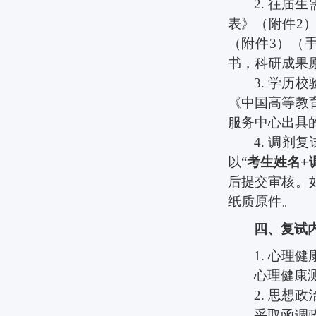
2.
往届生
表》（附件
2
（附件
3
）（
书，科研成果
3.
学历校
《中国高等教
服务中心出具
4.
调剂复
以
“
考生姓名
+
后提交审核。
纸质原件。
四、复试
1.
心理健
心理健康
2.
思想政
采取函调