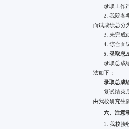
录取工作
2.
我院各
面试成绩总分
3.
未完成
4.
综合面
5.
录取总
录取总成
法如下：
录取总成
复试结束
由我校研究生
六、注意
1.
我校接