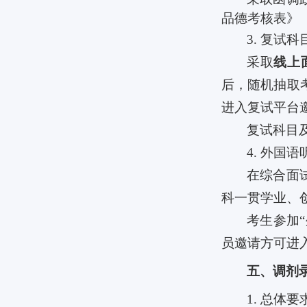
品德考核表》
3.
复试科
采取
线上
后，随机抽取
进入复试平台
复试科目
4.
外国语
在综合面
科一贯学业、
考生参加“
员邀请方可进
五、调剂
1.
总体要