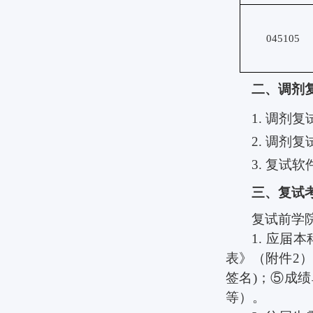
045105
二、
调剂
1.
调剂复
2.
调剂复
3.
复试软
三、复试
复试前学
1.
应届本
表》（附件
2
）
签名
)
；⑤成绩
等）。