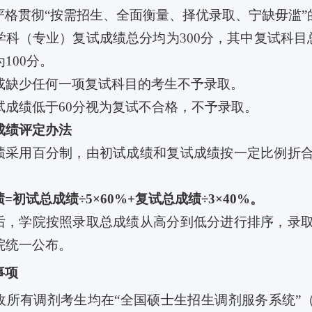
严格贯彻
“
按需招生、全面衡量、择优录取、宁缺毋滥
”
学科（专业）复试成绩总分均为
300
分，其中复试科目
为
100
分。
或缺少任何一项复试科目的考生不予录取。
试成绩低于
60
分视为复试不合格，不予录取。
成绩评定办法
绩采用百分制，由初试成绩和复试成绩按一定比例折
绩
=
初试总成绩
÷
5×60%
+
复试总成绩
÷3×40%
。
后，学院按照录取总成绩从高分到低分进行排序，录
院统一公布。
事项
收所有调剂考生均在“全国硕士生招生调剂服务系统”