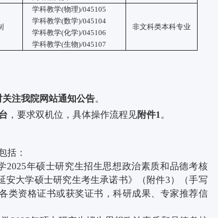
学科教学
(
物理
)/045105
学科教学
(
数学
)/045104
制
非文科类本科专业
学科教学
(
化学
)/045106
学科教学
(
生物
)/045107
时关注我院网站通知公告
。
台
，要求双机位，具体操作流程见
附件
1
。
包括：
学
2025
年硕士研究生招生思想政治素质和品德考核
延安大学硕士研究生考生承诺书》（附件
3
）（手写
各类资格证书或获奖证书，科研成果、专家推荐信