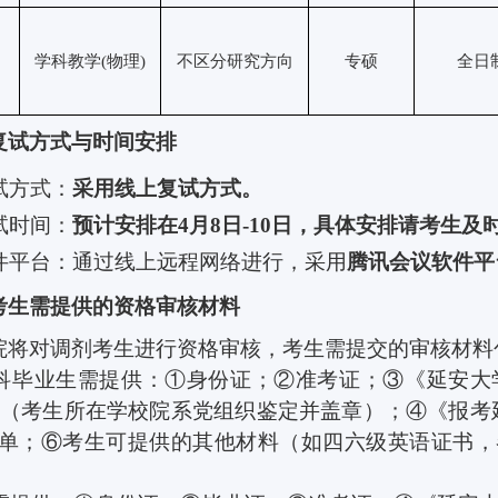
学科教学
(
物理
)
不区分研究方向
专硕
全日
复试方式与时间安排
试方式：
采用线上复试方式
。
试时间：
预计安排在
4
月
8
日
-10
日，具体安排请考生及
件平台：通过线上远程网络进行，采用
腾讯会议
软件平
考生需提供的资格审核材料
院将对调剂考生进行资格审核，考生需提交的审核材料
科毕业生需提供：①身份证；②准考证；③《延安大
（考生所在学校院系党组织鉴定并盖章）；④《报考
单；⑥考生可提供的其他材料（如四六级英语证书，