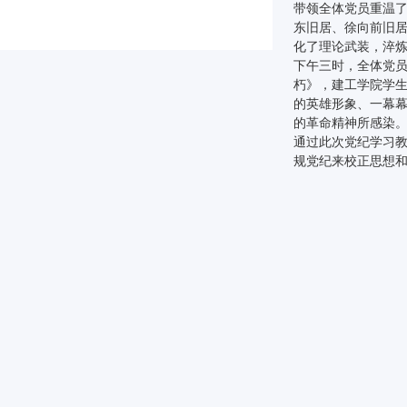
带领全体党员重温
东旧居、徐向前旧
化了理论武装，淬
下午三时，全体党
朽》，建工学院学
的英雄形象、一幕
的革命精神所感染
通过此次党纪学习
规党纪来校正思想